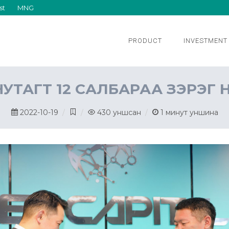
st
MNG
PRODUCT
INVESTMENT
УТАГТ 12 САЛБАРАА ЗЭРЭГ 
2022-10-19
430
уншсан
1
минут уншина