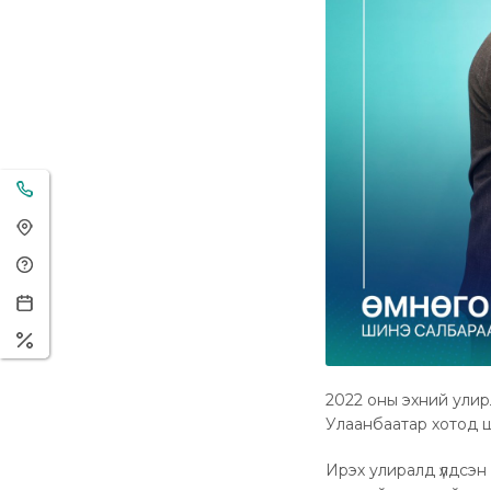
2022 оны эхний улир
Улаанбаатар хотод ши
Ирэх улиралд үлдсэ