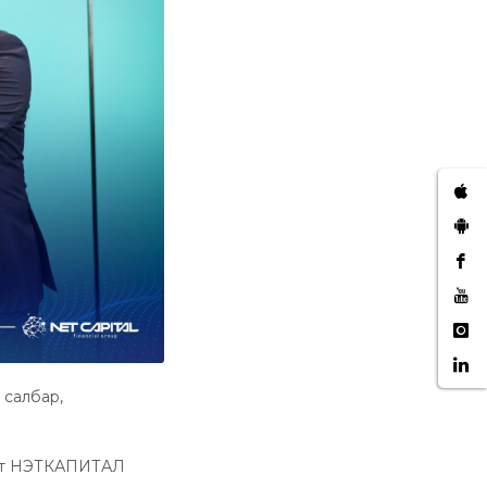
 салбар,
магт НЭТКАПИТАЛ