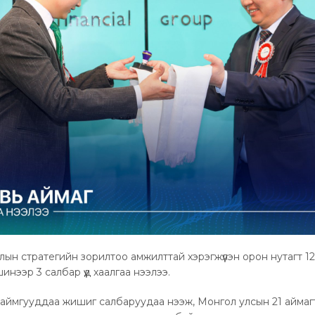
лын стратегийн зорилтоо амжилттай хэрэгжүүлэн орон нутагт 12
нээр 3 салбар үүд хаалгаа нээлээ.
н аймгууддаа жишиг салбаруудаа нээж, Монгол улсын 21 ай