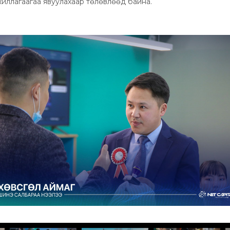
 ажиллагаагаа явуулахаар төлөвлөөд байна.