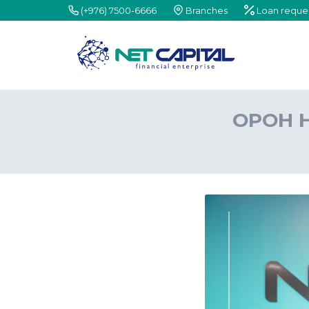
(+976) 7500-6666
Branches
Loan reque
ОРОН Н